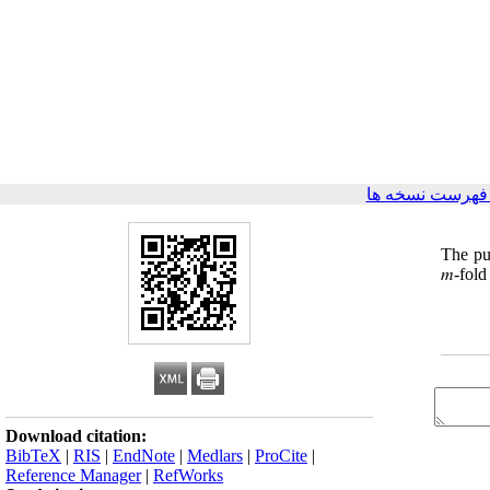
فهرست نسخه ها
The pur
𝑚-fold
Download citation:
BibTeX
|
RIS
|
EndNote
|
Medlars
|
ProCite
|
Reference Manager
|
RefWorks