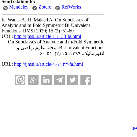
Send citation to:
Mendeley
Zotero
RefWorks
K. Wanas A, H. Majeed A. On Subclasses of
Analytic and m-Fold Symmetric Bi-Univalent
Functions. IJMSI 2020; 15 (2) :51-60
URL:
http://ijmsi.ir/article-1-1133-fa.html
On Subclasses of Analytic and m-Fold Symmetric
Bi-Univalent Functions. مجله علوم ریاضی و
انفورماتیک. ۱۳۹۹; ۱۵ (۲) :۵۱-۶۰
URL:
http://ijmsi.ir/article-۱-۱۱۳۳-fa.html
و