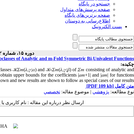
جستجو در پایگاه
صفحه پرسش‌های متداول
صفحه برترین‌های پایگاه
اطلاع‌رسانی به دوستان
پست الکترونیک
دوره ۱۵، شماره ۲ - ( ۷-۱۳۹۹ )
classes of Analytic and m-Fold Symmetric Bi-Univalent Functions
چکیده:
s 𝒦𝛴𝑚(𝜆,𝛾;𝛼) and 𝒦∗𝛴𝑚(𝜆,𝛾;𝛽) of 𝛴𝑚 consisting of analytic and
btain upper bounds for the coefficients |𝑎𝑚+1| and |𝑎𝑚| for functions
own and new results are shown to follow as special cases of our results.
متن کامل
[PDF 109 kb]
نوع مطالعه:
پژوهشي
| موضوع مقاله:
تخصصي
ارسال نظر درباره این مقاله : نام کاربری ی