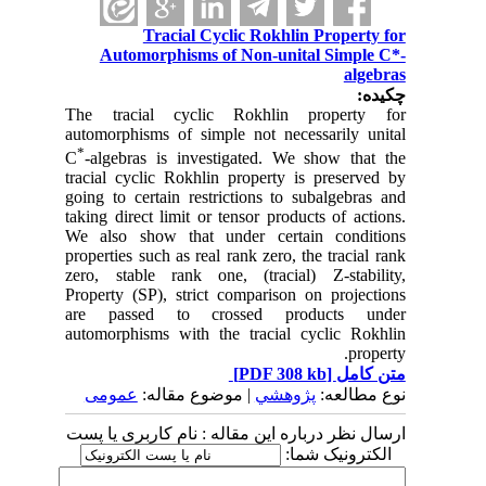
Tracial Cyclic Rokhlin Property for
Automorphisms of Non-unital Simple C*-
algebras
چکیده:
The tracial cyclic Rokhlin property for
automorphisms of simple not necessarily unital
*
C
-algebras is investigated. We show that the
tracial cyclic Rokhlin property is preserved by
going to certain restrictions to subalgebras and
taking direct limit or tensor products of actions.
We also show that under certain conditions
properties such as real rank zero, the tracial rank
zero, stable rank one, (tracial) Z-stability,
Property (SP), strict comparison on projections
are passed to crossed products under
automorphisms with the tracial cyclic Rokhlin
property.
[PDF 308 kb]
متن کامل
نوع مطالعه:
پژوهشي
| موضوع مقاله:
عمومى
ارسال نظر درباره این مقاله : نام کاربری یا پست
الکترونیک شما: