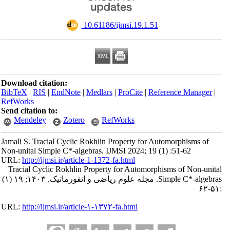
‎ 10.61186/ijmsi.19.1.51
Download citation:
BibTeX
|
RIS
|
EndNote
|
Medlars
|
ProCite
|
Reference Manager
|
RefWorks
Send citation to:
Mendeley
Zotero
RefWorks
Jamali S. Tracial Cyclic Rokhlin Property for Automorphisms of
Non-unital Simple C*-algebras. IJMSI 2024; 19 (1) :51-62
URL:
http://ijmsi.ir/article-1-1372-fa.html
Tracial Cyclic Rokhlin Property for Automorphisms of Non-unital
Simple C*-algebras. مجله علوم ریاضی و انفورماتیک. ۱۴۰۳; ۱۹ (۱)
:۵۱-۶۲
URL:
http://ijmsi.ir/article-۱-۱۳۷۲-fa.html