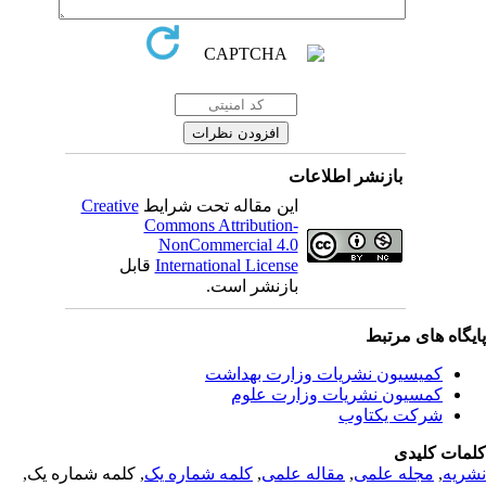
بازنشر اطلاعات
Creative
این مقاله تحت شرایط
Commons Attribution-
NonCommercial 4.0
قابل
International License
بازنشر است.
یگاه های مرتبط
کمیسیون نشریات وزارت بهداشت
کمسیون نشریات وزارت علوم
شرکت یکتاوب
مات کلیدی
, کلمه شماره یک,
کلمه شماره یک
,
مقاله علمی
,
مجله علمی
,
ریه